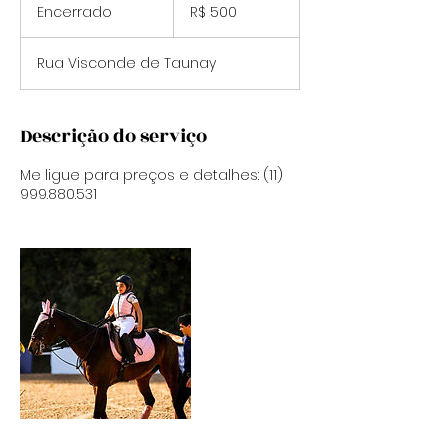
Reais
Encerrado
E
R$ 500
brasileiros
n
c
Rua Visconde de Taunay
e
r
r
a
Descrição do serviço
d
o
Me ligue para preços e detalhes: (11)
999.880.531